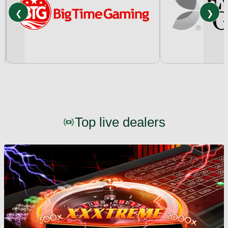
❮
❯
Top live dealers