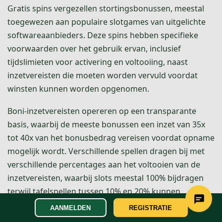
Gratis spins vergezellen stortingsbonussen, meestal
toegewezen aan populaire slotgames van uitgelichte
softwareaanbieders. Deze spins hebben specifieke
voorwaarden over het gebruik ervan, inclusief
tijdslimieten voor activering en voltooiing, naast
inzetvereisten die moeten worden vervuld voordat
winsten kunnen worden opgenomen.
Boni-inzetvereisten opereren op een transparante
basis, waarbij de meeste bonussen een inzet van 35x
tot 40x van het bonusbedrag vereisen voordat opname
mogelijk wordt. Verschillende spellen dragen bij met
verschillende percentages aan het voltooien van de
inzetvereisten, waarbij slots meestal 100% bijdragen
terwijl tafelspellen tussen 10% en 20% kunnen
bijdragen. Spelers kunnen hun voortgang bijhouden
AANMELDEN
REGISTRATIE
door hun accountdashboard, waardoor een helder