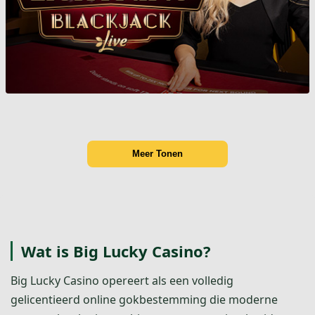
Meer Tonen
Wat is Big Lucky Casino?
Big Lucky Casino opereert als een volledig
gelicentieerd online gokbestemming die moderne