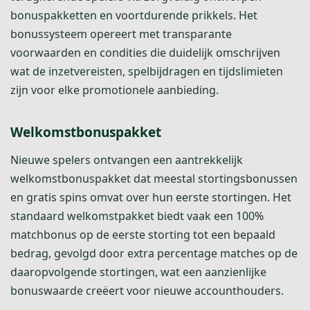
bonuspakketten en voortdurende prikkels. Het
bonussysteem opereert met transparante
voorwaarden en condities die duidelijk omschrijven
wat de inzetvereisten, spelbijdragen en tijdslimieten
zijn voor elke promotionele aanbieding.
Welkomstbonuspakket
Nieuwe spelers ontvangen een aantrekkelijk
welkomstbonuspakket dat meestal stortingsbonussen
en gratis spins omvat over hun eerste stortingen. Het
standaard welkomstpakket biedt vaak een 100%
matchbonus op de eerste storting tot een bepaald
bedrag, gevolgd door extra percentage matches op de
daaropvolgende stortingen, wat een aanzienlijke
bonuswaarde creëert voor nieuwe accounthouders.