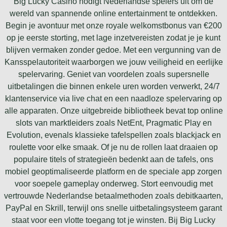
Big Lucky Casino nodigt Nederlandse spelers uit om de
wereld van spannende online entertainment te ontdekken.
Begin je avontuur met onze royale welkomstbonus van €200
op je eerste storting, met lage inzetvereisten zodat je je kunt
blijven vermaken zonder gedoe. Met een vergunning van de
Kansspelautoriteit waarborgen we jouw veiligheid en eerlijke
spelervaring. Geniet van voordelen zoals supersnelle
uitbetalingen die binnen enkele uren worden verwerkt, 24/7
klantenservice via live chat en een naadloze spelervaring op
alle apparaten. Onze uitgebreide bibliotheek bevat top online
slots van marktleiders zoals NetEnt, Pragmatic Play en
Evolution, evenals klassieke tafelspellen zoals blackjack en
roulette voor elke smaak. Of je nu de rollen laat draaien op
populaire titels of strategieën bedenkt aan de tafels, ons
mobiel geoptimaliseerde platform en de speciale app zorgen
voor soepele gameplay onderweg. Stort eenvoudig met
vertrouwde Nederlandse betaalmethoden zoals debitkaarten,
PayPal en Skrill, terwijl ons snelle uitbetalingsysteem garant
staat voor een vlotte toegang tot je winsten. Bij Big Lucky