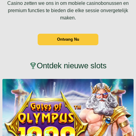
Casino zetten we ons in om mobiele casinobonussen en
premium functies te bieden die elke sessie onvergetelijk
maken.
Ontvang Nu
Ontdek nieuwe slots