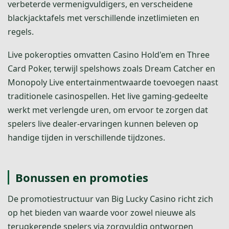
verbeterde vermenigvuldigers, en verscheidene
blackjacktafels met verschillende inzetlimieten en
regels.
Live pokeropties omvatten Casino Hold'em en Three
Card Poker, terwijl spelshows zoals Dream Catcher en
Monopoly Live entertainmentwaarde toevoegen naast
traditionele casinospellen. Het live gaming-gedeelte
werkt met verlengde uren, om ervoor te zorgen dat
spelers live dealer-ervaringen kunnen beleven op
handige tijden in verschillende tijdzones.
Bonussen en promoties
De promotiestructuur van Big Lucky Casino richt zich
op het bieden van waarde voor zowel nieuwe als
terugkerende spelers via zorgvuldig ontworpen